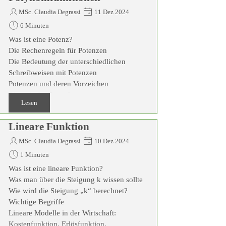
MSc. Claudia Degrassi
11 Dez 2024
6 Minuten
Was ist eine Potenz?
Die Rechenregeln für Potenzen
Die Bedeutung der unterschiedlichen
Schreibweisen mit Potenzen
Potenzen und deren Vorzeichen
Binomische Formeln
Lesen
Was sind Potenzen mit einem Bruch als
Hochzahl?
Lineare Funktion
Wurzeln und deren Darstellung
Anwendungsbereich von sehr großen Zahlen
MSc. Claudia Degrassi
10 Dez 2024
mithilfe von Zehnerpotenzen (=
1 Minuten
Gleitkommadarstellung)
Was ist eine lineare Funktion?
Was ist eine Potenzfunktion?
Was man über die Steigung k wissen sollte
Wann spricht man von einer
Wie wird die Steigung „k“ berechnet?
Polynomfunktion?
Wichtige Begriffe
Beispiele für Potenz- und Polynomfunktionen
Lineare Modelle in der Wirtschaft:
Kostenfunktion, Erlösfunktion,