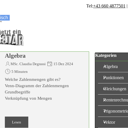
Tel:
+43 660 4877501
isch
i
n
Block überspringen
Algebra
Kategorien
MSc. Claudia Degrassi
15 Dez 2024
Algebra
5 Minuten
Funktionen
Welche Zahlenmengen gibt es?
Venn-Diagramm der Zahlenmengen
Gleichungen
Grundbegriffe
Verknüpfung von Mengen
Rentenrechn
Trigonometri
Vektor
Lesen