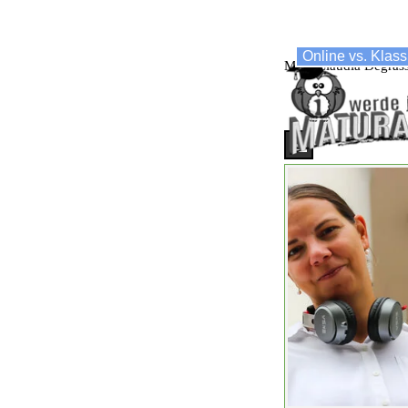
Direkt zum Seiteninhalt
Online vs. Klass
Anfragen...
MSc. Claudia Degrass
Menü überspringe