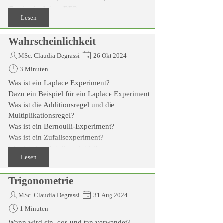
Gewinnfunktion, BEP
Lesen
Wahrscheinlichkeit
MSc. Claudia Degrassi
26 Okt 2024
3 Minuten
Was ist ein Laplace Experiment?
Dazu ein Beispiel für ein Laplace Experiment
Was ist die Additionsregel und die
Multiplikationsregel?
Was ist ein Bernoulli-Experiment?
Was ist ein Zufallsexperiment?
Was ist eine Zufallsvariable?
Lesen
Was ist ein Binomialkoeﬃzient?
Trigonometrie
MSc. Claudia Degrassi
31 Aug 2024
1 Minuten
Wann wird sin, cos und tan verwendet?