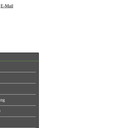
|
E-Mail
 Kategorien
ung
e