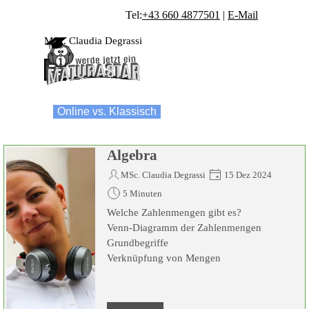
Direkt zum Seiteninhalt
Tel:
+43 660 4877501
|
E-Mail
MSc. Claudia Degrassi
Menü überspringen
Online vs. Klassisch
Anfragen...
Algebra
MSc. Claudia Degrassi
15 Dez 2024
5 Minuten
Welche Zahlenmengen gibt es?
Venn-Diagramm der Zahlenmengen
Grundbegriffe
Verknüpfung von Mengen