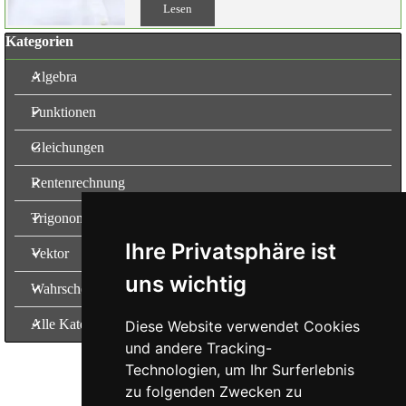
Lesen
Block überspringen Kategorien
Kategorien
Algebra
Funktionen
Gleichungen
Rentenrechnung
Trigonometrie
Ihre Privatsphäre ist
Vektor
uns wichtig
Wahrscheinlichkeit
Alle Kategorien
Diese Website verwendet Cookies
und andere Tracking-
Technologien, um Ihr Surferlebnis
Nachhilfe und Lernbetreuung
zu folgenden Zwecken zu
MSc.
Claudia Degrassi |
Über mich...