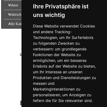
Ihre Privatsphäre ist
Vektor
uns wichtig
Wahrscheinlichkeit
Alle Kategorien
Diese Website verwendet Cookies
und andere Tracking-
Nachhilfe und Lernbetreuung
Technologien, um Ihr Surferlebnis
MSc.
Claudia Degrassi |
Über mich...
zu folgenden Zwecken zu
Waldbrunnerstraße 1,
3100 St. Pölten
verbessern:
um grundlegende
Impressum
|
Termine
|
Datenschutzerklärung
|
Funktionen der Website zu
ermöglichen
,
um ein besseres
Barrierefreiheit
Erlebnis auf der Website zu bieten
,
Vertrag widerrufen
|
Widerrufsbelehrung
um Ihr Interesse an unseren
Produkten und Dienstleistungen zu
✆
+43 660 4877501
|
info@maturastar.com
messen und
Marketinginteraktionen zu
personalisieren
,
um Anzeigen zu
liefern die für Sie relevanter sind
.
Mein Folder...