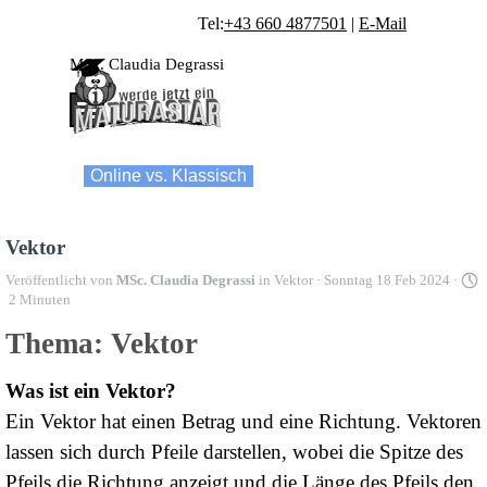
Direkt zum Seiteninhalt
Tel:
+43 660 4877501
|
E-Mail
MSc. Claudia Degrassi
Menü überspringen
Online vs. Klassisch
Anfragen...
Vektor
Veröffentlicht von
MSc. Claudia Degrassi
in
Vektor
· Sonntag 18 Feb 2024 ·
2 Minuten
Thema: Vektor
Was ist ein Vektor?
Ein Vektor hat einen Betrag und eine Richtung. Vektoren
lassen sich durch Pfeile darstellen, wobei die Spitze des
Pfeils die Richtung anzeigt und die Länge des Pfeils den